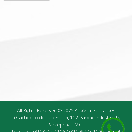
All Rights Reserved © 2025 Ardósia Guimaraes
R.Cachoeiro do Itapemirim, 112 Parque industrial JK
Paraopeba - MG -
Telefones:(31) 3714-1106 / (31) 99777-1106 - E-mail: